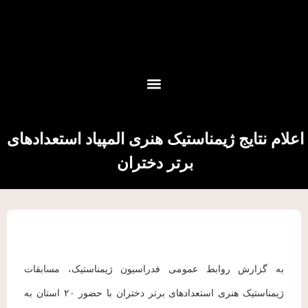
اعلام نتایج ژیمناستیک هنری المپیاد استعدادهای
برتر دختران
به گزارش روابط عمومی فدراسیون ژیمناستیک، مسابقات
ژیمناستیک هنری استعدادهای برتر دختران با حضور ۲۰ استان به