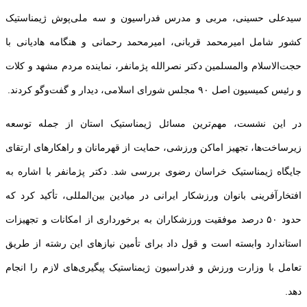
سیدعلی حسینی، مربی و مدرس فدراسیون و سه ملی‌پوش ژیمناستیک
کشور شامل امیرمحمد قربانی، امیرمحمد رحمانی و هنگامه هادیانی با
حجت‌الاسلام والمسلمین دکتر نصرالله پژمانفر، نماینده مردم مشهد و کلات
و رئیس کمیسیون اصل ۹۰ مجلس شورای اسلامی، دیدار و گفت‌وگو کردند.
در این نشست، مهم‌ترین مسائل ژیمناستیک استان از جمله توسعه
زیرساخت‌ها، تجهیز اماکن ورزشی، حمایت از قهرمانان و راهکارهای ارتقای
جایگاه ژیمناستیک خراسان رضوی بررسی شد. دکتر پژمانفر با اشاره به
افتخارآفرینی بانوان ورزشکار ایرانی در میادین بین‌المللی، تأکید کرد که
حدود ۵۰ درصد موفقیت ورزشکاران به برخورداری از امکانات و تجهیزات
استاندارد وابسته است و قول داد برای تأمین نیازهای این رشته از طریق
تعامل با وزارت ورزش و فدراسیون ژیمناستیک پیگیری‌های لازم را انجام
دهد.