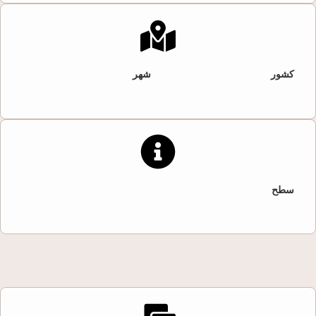
کشور
شهر
سطح