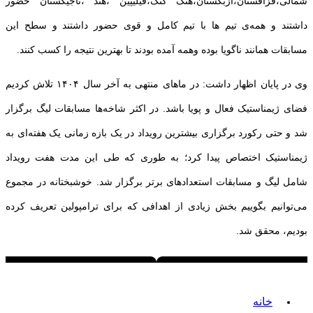
شمالی،قزاقستان،ازبکستان،هنگ کنگ،فیلیپین ،هند ،تاجیکستان حضور
داشتند و همه‌ی تیم ها با تیم کامل و قوی حضور داشتند و سطح این
مسابقات همانند ناگویا بوده و‌همه آمده بودند تا بهترین نتیجه را کسب کنند.
وی در پایان اظهار داشت: در ماهای منتهی به آخر سال ۱۴۰۴ تلاش کردیم
فضای ژیمناستیک فعال و پویا باشد. در اکثر شاخه‌ها مسابقات لیگ برگزار
شد و حتی رکورد برگزاری بیشترین رویداد در یک بازه زمانی یک هفته‌ای به
ژیمناستیک اختصاص پیدا کرد؛ به طوری که طی این مدت هفت رویداد
شامل لیگ و مسابقات استعدادهای برتر برگزار شد. خوشبختانه در مجموع
می‌توانیم بگوییم بخش زیادی از اهدافی که برای ترامپولین تعریف کرده
بودیم، محقق شد.
خانه