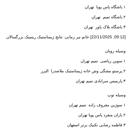
۱.باشگاه پاس پویا تهران
۲.باشگاه تمیم تهران
۳.باشگاه بلاک پاور تهران
[09:12, 22/11/2025] خانم نیر زمانی: نتایج ژیمناستیک ریتمیک بزرگسالان
وسیله روبان
۱.سوین ریاضی تمیم تهران
۲.پرستو مشگی وش خانه ژیمناستیک ملاصدرا البرز
۳.پارمیس سرابادی تمیم تهران
وسیله توپ
۱.سوژین معروف زاده تمیم تهران
۲.باران منفرد پاس پویا تهران
۳.فاطمه رضایی تکنیک برتر اصفهان