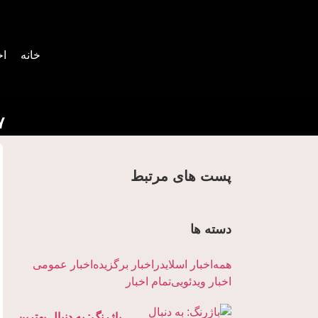
خانه
اخ
۷ داور ژیمناستیک ایرانی
پست های مرتبط
دسته ها
همه
اخبار اسلایدر
اخبار برگزیده
اخبار عمومی
اخبار ویدئویی
تمام اخبار
باژرنگ: به دنبال بهترین