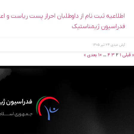
اطلاعیه ثبت نام از داوطلبان احراز پست ریاست و 
فدراسیون ژیمناستیک
آرش عبدی
۲۴ تیر ۱۴۰۵
« قبلی
۱
۲
۳
۴
…
۱۰
بعدی »