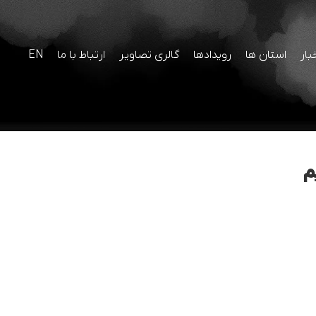
بار
استان ها
رویدادها
گالری تصاویر
ارتباط با ما
EN
م