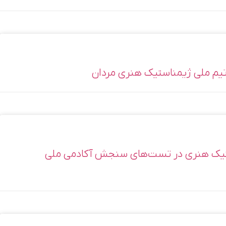
ی تیم ملی ژیمناستیک هنری مردان
تیک هنری در تست‌های سنجش آکادمی ملی