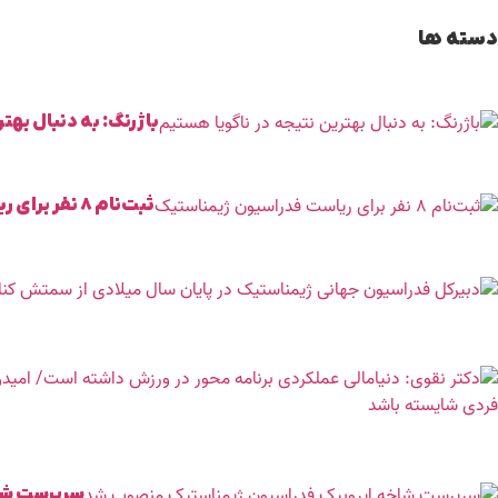
دسته ها
باژرنگ: به دنبال بهت
ثبت‌نام ۸ نفر برای ریاست فدراسیون ژیمناستیک
سرپرست شا