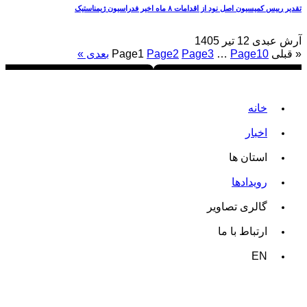
تقدیر رییس کمیسیون اصل نود از اقدامات ۸ ماه اخیر فدراسیون ژیمناستیک
آرش عبدی
12 تیر 1405
« قبلی
10
Page
…
3
Page
2
Page
1
Page
بعدی »
خانه
اخبار
استان ها
رویدادها
گالری تصاویر
ارتباط با ما
EN