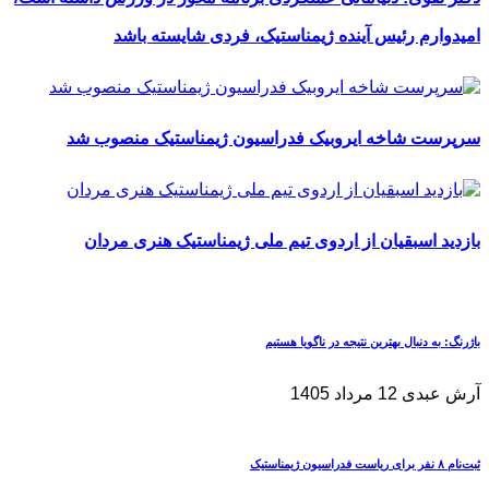
امیدوارم رئیس آینده ژیمناستیک، فردی شایسته باشد
سرپرست شاخه ایروبیک فدراسیون ژیمناستیک منصوب شد
بازدید اسبقیان از اردوی تیم ملی ژیمناستیک هنری مردان
باژرنگ: به دنبال بهترین نتیجه در ناگویا هستیم
آرش عبدی
12 مرداد 1405
ثبت‌نام ۸ نفر برای ریاست فدراسیون ژیمناستیک